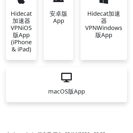
Hidecat
安卓版
Hidecat加速
加速器
App
器
VPNiOS
VPNWindows
版App
版App
(iPhone
& iPad)
macOS版App